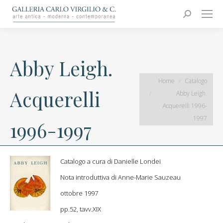
Carlo Virgilio & C.
Arte moderna e contemporanea
Search:
Abby Leigh.
You are here:
Home
Catalogo
Acquerelli
Abby Leigh.
Acquerelli 1996-
1997
1996-1997
Catalogo a cura di Danielle Londei
Nota introduttiva di Anne-Marie Sauzeau
ottobre 1997
pp.52, tavv.XIX