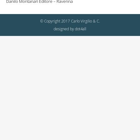
Danilo Montanari Editore – Ravenna
© Copyright 2017 Carlo Virgilio & C.
designed by
dot4all