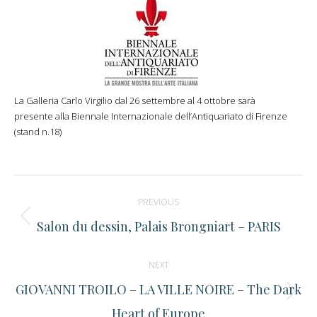
La Galleria Carlo Virgilio dal 26 settembre al 4 ottobre sarà
presente alla Biennale Internazionale dell’Antiquariato di Firenze
(stand n.18)
Post
PREVIOUS
navigation
Previous
Salon du dessin, Palais Brongniart – PARIS
post:
NEXT
GIOVANNI TROILO – LA VILLE NOIRE – The Dark
Next
Heart of Europe
post: