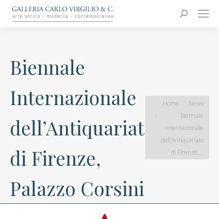
Carlo Virgilio & C.
Arte moderna e contemporanea
Search:
Biennale
Internazionale
You are here:
Home
News
Biennale
dell’Antiquariato
Internazionale
dell’Antiquariato
di Firenze,
di Firenze,…
Palazzo Corsini