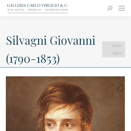
Carlo Virgilio & C.
Arte moderna e contemporanea
Search:
Silvagni Giovanni
You are here:
Home
Opera
(1790-1853)