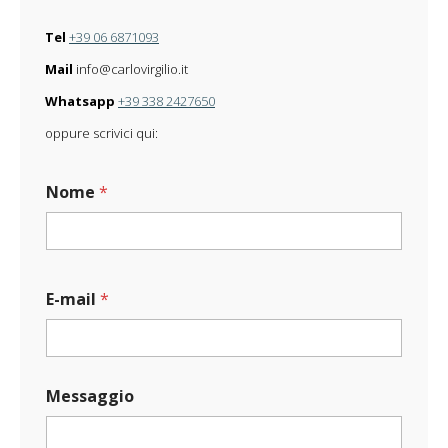
Tel
+39 06 6871093
Mail
info@carlovirgilio.it
Whatsapp
+39 338 2427650
oppure scrivici qui:
Nome
*
E-mail
*
C
Messaggio
a
r
i