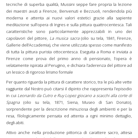
tecniche di superba qualità, Mussini seppe fare propria la lezione
dei maestri avuti a Firenze, Benvenuti e Bezzuoli, rendendola più
moderna e attenta ai nuovi valori estetici grazie alla sapiente
meditazione sull’opera di Ingres e sulla pittura quattrocentesca. Tali
caratteristiche sono particolarmente apprezzabili in uno dei
capolavori del pittore,
La musica sacra
(olio su tela, 1841, Firenze,
Gallerie dell’Accademia), che viene utilizzata spesso come manifesto
di tutta la pittura purista ottocentesca. Eseguita a Roma e inviata a
Firenze come prova del primo anno di pensionato, l’opera è
velatamente ispirata al Perugino, e dichiara l’aderenza del pittore ad
un lessico di rigoroso lirismo formale
Per quanto riguarda la pittura di carattere storico, tra le più alte vette
raggiunte dal Nostro può citarsi il dipinto che rappresenta l’episodio
in cui
Leonardo da Cutro e Ruy Lopez giocano a scacchi alla corte di
Spagna
(olio su tela, 1871, Siena, Museo di San Donato),
sorprendente per la descrizione minuziosa degli ambienti e per la
resa, filologicamente pensata ed attenta a ogni minimo dettaglio,
degli abiti.
Attivo anche nella produzione pittorica di carattere sacro, attesa