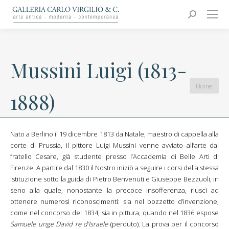
Carlo Virgilio & C.
Arte moderna e contemporanea
Search:
Mussini Luigi (1813-
You are
Home
1888)
here:
Nato a Berlino il 19 dicembre 1813 da Natale, maestro di cappella alla
corte di Prussia, il pittore Luigi Mussini venne avviato all’arte dal
fratello Cesare, già studente presso l’Accademia di Belle Arti di
Firenze. A partire dal 1830 il Nostro iniziò a seguire i corsi della stessa
istituzione sotto la guida di Pietro Benvenuti e Giuseppe Bezzuoli, in
seno alla quale, nonostante la precoce insofferenza, riuscì ad
ottenere numerosi riconoscimenti: sia nel bozzetto d’invenzione,
come nel concorso del 1834, sia in pittura, quando nel 1836 espose
Samuele unge David re
d’Israele
(perduto). La prova per il concorso