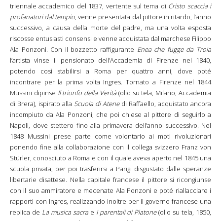
triennale accademico del 1837, vertente sul tema di
Cristo scaccia i
profanatori dal tempio
, venne presentata dal pittore in ritardo, l’anno
successivo, a causa della morte del padre, ma una volta esposta
riscosse entusiasti consensi e venne acquistata dal marchese Filippo
Ala Ponzoni. Con il bozzetto raffigurante
Enea che fugge da Troia
l’artista vinse il pensionato dell’Accademia di Firenze nel 1840,
potendo così stabilirsi a Roma per quattro anni, dove poté
incontrare per la prima volta Ingres. Tornato a Firenze nel 1844
Mussini dipinse
Il trionfo della Verità
(olio su tela, Milano, Accademia
di Brera), ispirato alla
Scuola di Atene
di Raffaello, acquistato ancora
incompiuto da Ala Ponzoni, che poi chiese al pittore di seguirlo a
Napoli, dove stettero fino alla primavera dell’anno successivo. Nel
1848 Mussini prese parte come volontario ai moti rivoluzionari
ponendo fine alla collaborazione con il collega svizzero Franz von
Stürler, conosciuto a Roma e con il quale aveva aperto nel 1845 una
scuola privata, per poi trasferirsi a Parigi disgustato dalle speranze
libertarie disattese. Nella capitale francese il pittore si ricongiunse
con il suo ammiratore e mecenate Ala Ponzoni e poté riallacciare i
rapporti con Ingres, realizzando inoltre per il governo francese una
replica de
La musica sacra
e
I parentali di Platone
(olio su tela, 1850,