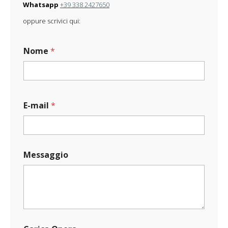
Whatsapp
+39 338 2427650
oppure scrivici qui:
Nome
*
E-mail
*
N
Messaggio
o
m
e
*
E
-
m
a