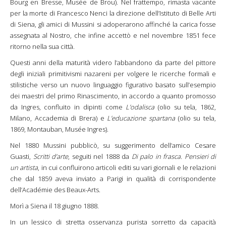
Bourg en Bresse, Musée de Brou). Nel frattempo, rimasta vacante
per la morte di Francesco Nenci la direzione dell’Istituto di Belle Arti
di Siena, gli amici di Mussini si adoperarono affinché la carica fosse
assegnata al Nostro, che infine accettò e nel novembre 1851 fece
ritorno nella sua città.
Questi anni della maturità videro l’abbandono da parte del pittore
degli iniziali primitivismi nazareni per volgere le ricerche formali e
stilistiche verso un nuovo linguaggio figurativo basato sull’esempio
dei maestri del primo Rinascimento, in accordo a quanto promosso
da Ingres, confluito in dipinti come
L’odalisca
(olio su tela, 1862,
Milano, Accademia di Brera) e
L’educazione spartana
(olio su tela,
1869, Montauban, Musée Ingres).
Nel 1880 Mussini pubblicò, su suggerimento dell’amico Cesare
Guasti,
Scritti d’arte
, seguiti nel 1888 da
Di palo in frasca. Pensieri di
un artista
, in cui confluirono articoli editi su vari giornali e le relazioni
che dal 1859 aveva inviato a Parigi in qualità di corrispondente
dell’Académie des Beaux-Arts.
Morì a Siena il 18 giugno 1888.
In un lessico di stretta osservanza purista sorretto da capacità