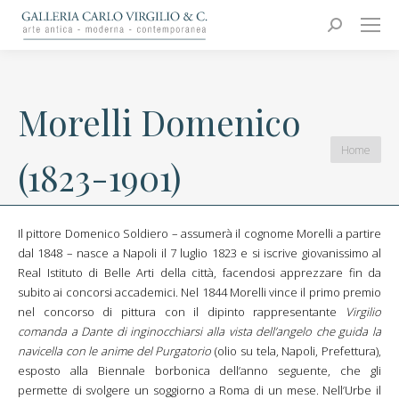
Carlo Virgilio & C.
Arte moderna e contemporanea
Search:
Morelli Domenico
You are
Home
(1823-1901)
here:
Il pittore Domenico Soldiero – assumerà il cognome Morelli a partire
dal 1848 – nasce a Napoli il 7 luglio 1823 e si iscrive giovanissimo al
Real Istituto di Belle Arti della città, facendosi apprezzare fin da
subito ai concorsi accademici. Nel 1844 Morelli vince il primo premio
nel concorso di pittura con il dipinto rappresentante
Virgilio
comanda a Dante di inginocchiarsi alla vista dell’angelo che guida la
navicella con le anime del Purgatorio
(olio su tela, Napoli, Prefettura),
esposto alla Biennale borbonica dell’anno seguente, che gli
permette di svolgere un soggiorno a Roma di un mese. Nell’Urbe il