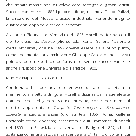
che tramite mostre annuali voleva dare sostegno ai giovani artisti.
Successivamente nel 1882 il pittore ottiene, insieme a Filippo Palizzi,
la direzione del Museo artistico industriale, venendo insignito
quattro anni dopo della carica di senatore.
Alla prima Biennale di Venezia del 1895 Morelli partecipa con il
dipinto
Cristo nel deserto
(olio su tela, Roma, Galleria Nazionale
d’Arte Moderna), che nel 1892 doveva essere già a buon punto,
come documenta con ammirazione Giuseppe Casciaro che lo aveva
potuto vedere nello studio dell’artista, presentato successivamente
anche all’Esposizione Universale di Parigi del 1900.
Muore a Napoli il 13 agosto 1901.
Considerato il caposcuola ottocentesco dell’arte napoletana in
riferimento alla pittura di figura, Morelli si distinse per le sue elevate
doti tecniche nel genere storico-letterario, come documenta il
dipinto rappresentante
Torquato Tasso legge la Gerusalemme
Liberata a Eleonora d’Este
(olio su tela, 1865, Roma, Galleria
Nazionale d’Arte Moderna), presentata alla III Promotrice di Napoli
del 1865 e all’Esposizione Universale di Parigi del 1867, che si
sostanzia come una virtuosistica scenografia d’interno di corte in cui