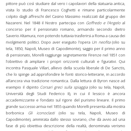
pittore può così studiare dal vero i capolavori della statuaria antica,
visita lo studio di Francesco Coghetti e rimane particolarmente
colpito dagli affreschi del Casino Massimo realizzati dal gruppo dei
Nazareni. Nel 1848 il Nostro partecipa con
Goffredo e l’Angelo
al
concorso per il pensionato romano, arrivando secondo dietro
Saverio Altamura, non potendo tuttavia trasferirsi a Roma a causa dei
rivolgimenti politici. Dopo aver eseguito l’opera
Un neofita
(olio su
tela, 1850, Napoli, Museo di Capodimonte), saggio per il primo anno
di pensionato, Morelli raggiunge segretamente Firenze nel 1851 con
l’obiettivo di ampliare i propri orizzonti culturali e figurativi. Qui
incontra Pasquale Villari, allievo della scuola liberale di De Sanctis,
che lo spinge ad approfondire le fonti storico-letterarie, in accordo
all’ancora viva tradizione romantica. Dalla lettura di Byron nasce ad
esempio il dipinto
Corsari greci sulla spiaggia
(olio su tela, Napoli,
Università degli Studi Federico II), in cui il lessico è ancora
accademizzante e fondato sul rigore del purismo lineare. Il primo
grande successo arriva nel 1855 quando Morelli presenta alla mostra
borbonica
Gli iconoclasti
(olio su tela, Napoli, Museo di
Capodimonte), ammirata dallo stesso sovrano, che dà avvio ad una
fase di più obiettiva descrizione della realtà, denominata verismo