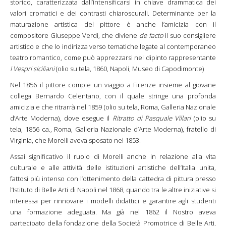
storico, caratterizzata dall’intensificarsi in chiave drammatica dei
valori cromatici e dei contrasti chiaroscurali. Determinante per la
maturazione artistica del pittore è anche l’amicizia con il
compositore Giuseppe Verdi, che diviene
de facto
il suo consigliere
artistico e che lo indirizza verso tematiche legate al contemporaneo
teatro romantico, come può apprezzarsi nel dipinto rappresentante
I Vespri siciliani
(olio su tela, 1860, Napoli, Museo di Capodimonte)
Nel 1856 il pittore compie un viaggio a Firenze insieme al giovane
collega Bernardo Celentano, con il quale stringe una profonda
amicizia e che ritrarrà nel 1859 (olio su tela, Roma, Galleria Nazionale
d’Arte Moderna), dove esegue il
Ritratto di Pasquale Villari
(olio su
tela, 1856 ca., Roma, Galleria Nazionale d’Arte Moderna), fratello di
Virginia, che Morelli aveva sposato nel 1853.
Assai significativo il ruolo di Morelli anche in relazione alla vita
culturale e alle attività delle istituzioni artistiche dell’Italia unita,
fattosi più intenso con l’ottenimento della cattedra di pittura presso
l’Istituto di Belle Arti di Napoli nel 1868, quando tra le altre iniziative si
interessa per rinnovare i modelli didattici e garantire agli studenti
una formazione adeguata. Ma già nel 1862 il Nostro aveva
partecipato della fondazione della Società Promotrice di Belle Arti,