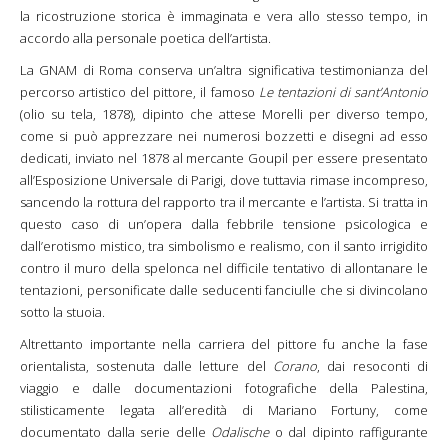
la ricostruzione storica è immaginata e vera allo stesso tempo, in
accordo alla personale poetica dell’artista.
La GNAM di Roma conserva un’altra significativa testimonianza del
percorso artistico del pittore, il famoso
Le tentazioni di sant’Antonio
(olio su tela, 1878), dipinto che attese Morelli per diverso tempo,
come si può apprezzare nei numerosi bozzetti e disegni ad esso
dedicati, inviato nel 1878 al mercante Goupil per essere presentato
all’Esposizione Universale di Parigi, dove tuttavia rimase incompreso,
sancendo la rottura del rapporto tra il mercante e l’artista. Si tratta in
questo caso di un’opera dalla febbrile tensione psicologica e
dall’erotismo mistico, tra simbolismo e realismo, con il santo irrigidito
contro il muro della spelonca nel difficile tentativo di allontanare le
tentazioni, personificate dalle seducenti fanciulle che si divincolano
sotto la stuoia.
Altrettanto importante nella carriera del pittore fu anche la fase
orientalista, sostenuta dalle letture del
Corano
, dai resoconti di
viaggio e dalle documentazioni fotografiche della Palestina,
stilisticamente legata all’eredità di Mariano Fortuny, come
documentato dalla serie delle
Odalische
o dal dipinto raffigurante