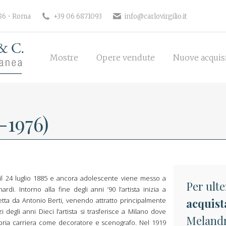
186 • Roma
+39 06 6871093
info@carlovirgilio.it
Mostre
Opere vendute
Nuove acquisi
Mostre
Opere vendute
Nuove acquis
-1976)
il 24 luglio 1885 e ancora adolescente viene messo a
Per ulte
rdi. Intorno alla fine degli anni ’90 l’artista inizia a
retta da Antonio Berti, venendo attratto principalmente
acquist
 degli anni Dieci l’artista si trasferisce a Milano dove
Melandri
ropria carriera come decoratore e scenografo. Nel 1919