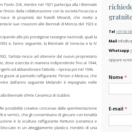
n Paolo Zoli, mentre nel 1921 partecipa alla I Biennale
richiede
e l’inizio della collaborazione con la società Focaccia a
gratuit
rnace di proprietà dei fratelli Minardi, che mette a
enta le sue creazioni alle Biennali di Monza del 1923 e
Tel
+39 06 6
ecipando alle più prestigiose rassegne nazionali, quali la
Mail
info@carl
 1933 e, l’anno seguente, la Biennale di Venezia e la IV
Whatsapp
932, l’artista riesce ad ottenere dal nuovo proprietario
oppure scrivi
torio, dove esercita in maniera indipendente fino al 1944,
rlo ad abbandonare l’attività – ripresa poi nel 1946.
ura grazie al pannello raffigurante
Perseo e Medusa
, che
Nome
*
mentre dall’anno seguente Melandri è impegnato nelle
 alla Biennale d’Arte Ceramica di Gubbio.
M
dalle possibilità creative concesse dalla sperimentazione
E-mail
*
e
lti e vernici, che gli consentivano di giocare con tonalità
s
s
roduzione è la scultura raffigurante Nettuno (ceramica e
a
 bloccato in un atteggiamento plastico, rivestito di una