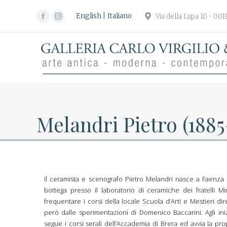
English
Italiano
Via della Lupa 10 • 00
Facebook
Instagram
page
page
opens
opens
in
in
new
new
window
window
Melandri Pietro (1885
Il ceramista e scenografo Pietro Melandri nasce a Faenza 
bottega presso il laboratorio di ceramiche dei fratelli Mina
frequentare i corsi della locale Scuola d’Arti e Mestieri di
però dalle sperimentazioni di Domenico Baccarini. Agli inizi
segue i corsi serali dell’Accademia di Brera ed avvia la p