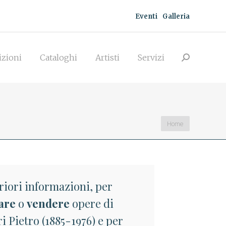
Eventi
Galleria
zioni
Cataloghi
Artisti
Servizi
Search:
izioni
Cataloghi
Artisti
Servizi
Search:
You are here:
Home
riori informazioni, per
are
o
vendere
opere di
 Pietro (1885-1976) e per