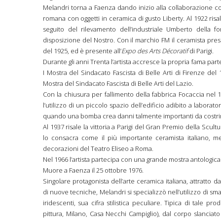
Melandri torna a Faenza dando inizio alla collaborazione co
romana con oggetti in ceramica di gusto Liberty. Al 1922 risal
seguito del rilevamento dell’industriale Umberto della fo
disposizione del Nostro. Con il marchio FM il ceramista pres
del 1925, ed è presente all’
Expo des Arts Décoratif
di Parigi.
Durante gli anni Trenta l’artista accresce la propria fama part
I Mostra del Sindacato Fascista di Belle Arti di Firenze del
Mostra del Sindacato Fascista di Belle Arti del Lazio.
Con la chiusura per fallimento della fabbrica Focaccia nel 1
l’utilizzo di un piccolo spazio dell’edificio adibito a labora
quando una bomba crea danni talmente importanti da costringe
Al 1937 risale la vittoria a Parigi del Gran Premio della Scult
lo consacra come il più importante ceramista italiano, 
decorazioni del Teatro Eliseo a Roma.
Nel 1966 l’artista partecipa con una grande mostra antologica
Muore a Faenza il 25 ottobre 1976.
Singolare protagonista dell’arte ceramica italiana, attratto 
di nuove tecniche, Melandri si specializzò nell’utilizzo di sma
iridescenti, sua cifra stilistica peculiare. Tipica di tale p
pittura, Milano, Casa Necchi Campiglio), dal corpo slanciato