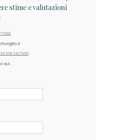
re stime e valutazioni
e
871093
ovirgilio.it
+39 338 2427650
ci qui: