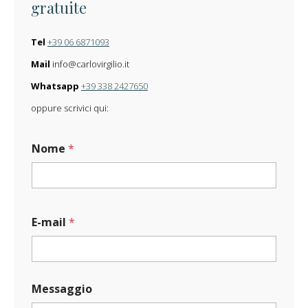
gratuite
Tel
+39 06 6871093
Mail
info@carlovirgilio.it
Whatsapp
+39 338 2427650
oppure scrivici qui:
Nome
*
O
E-mail
*
p
e
r
a
E
Messaggio
-
m