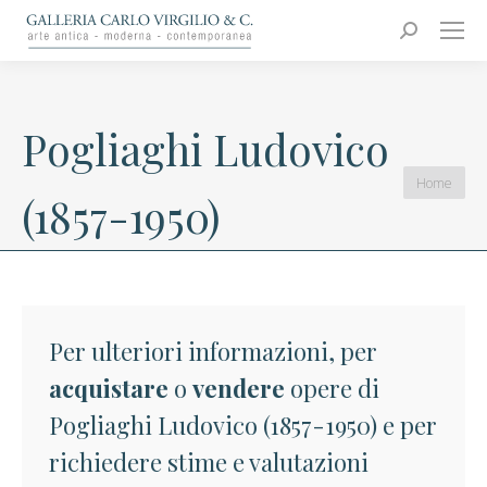
Carlo Virgilio & C.
Arte moderna e contemporanea
Search:
Pogliaghi Ludovico
You are
Home
(1857-1950)
here:
Per ulteriori informazioni, per
acquistare
o
vendere
opere di
Pogliaghi Ludovico (1857-1950) e per
richiedere stime e valutazioni