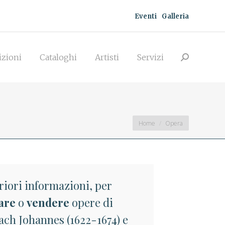
Eventi
Galleria
zioni
Cataloghi
Artisti
Servizi
Search:
izioni
Cataloghi
Artisti
Servizi
Search:
You are here:
Home
Opera
riori informazioni, per
are
o
vendere
opere di
ach Johannes (1622-1674) e