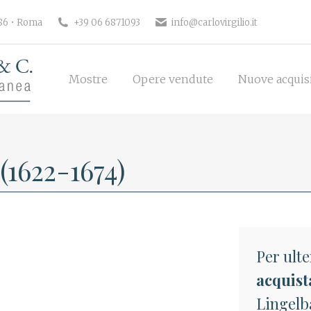
186 • Roma
+39 06 6871093
info@carlovirgilio.it
Mostre
Opere vendute
Nuove acquisi
Mostre
Opere vendute
Nuove acquis
(1622-1674)
Per ulte
acquist
Lingelb