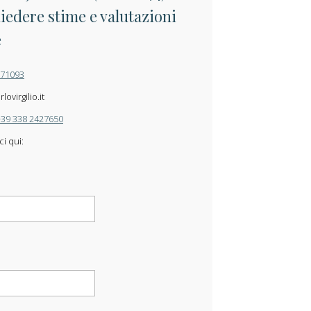
iedere stime e valutazioni
e
871093
ovirgilio.it
+39 338 2427650
ci qui: