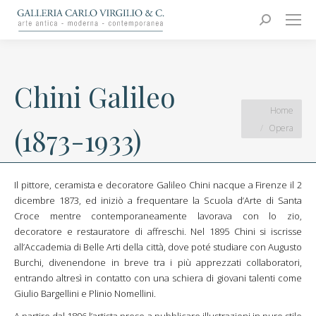
Carlo Virgilio & C.
Arte moderna e contemporanea
Search:
Chini Galileo
You are here:
Home
Opera
(1873-1933)
Il pittore, ceramista e decoratore Galileo Chini nacque a Firenze il 2
dicembre 1873, ed iniziò a frequentare la Scuola d’Arte di Santa
Croce mentre contemporaneamente lavorava con lo zio,
decoratore e restauratore di affreschi. Nel 1895 Chini si iscrisse
all’Accademia di Belle Arti della città, dove poté studiare con Augusto
Burchi, divenendone in breve tra i più apprezzati collaboratori,
entrando altresì in contatto con una schiera di giovani talenti come
Giulio Bargellini e Plinio Nomellini.