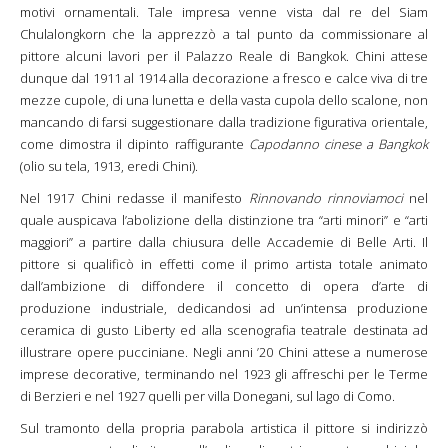
motivi ornamentali. Tale impresa venne vista dal re del Siam
Chulalongkorn che la apprezzò a tal punto da commissionare al
pittore alcuni lavori per il Palazzo Reale di Bangkok. Chini attese
dunque dal 1911 al 1914 alla decorazione a fresco e calce viva di tre
mezze cupole, di una lunetta e della vasta cupola dello scalone, non
mancando di farsi suggestionare dalla tradizione figurativa orientale,
come dimostra il dipinto raffigurante
Capodanno cinese a Bangkok
(olio su tela, 1913, eredi Chini).
Nel 1917 Chini redasse il manifesto
Rinnovando rinnoviamoci
nel
quale auspicava l’abolizione della distinzione tra “arti minori” e “arti
maggiori” a partire dalla chiusura delle Accademie di Belle Arti. Il
pittore si qualificò in effetti come il primo artista totale animato
dall’ambizione di diffondere il concetto di opera d’arte di
produzione industriale, dedicandosi ad un’intensa produzione
ceramica di gusto Liberty ed alla scenografia teatrale destinata ad
illustrare opere pucciniane. Negli anni ’20 Chini attese a numerose
imprese decorative, terminando nel 1923 gli affreschi per le Terme
di Berzieri e nel 1927 quelli per villa Donegani, sul lago di Como.
Sul tramonto della propria parabola artistica il pittore si indirizzò