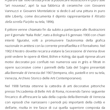
A partire dal 1896 l’artista prese a pubblicare illustrazioni in puro stile
“art nouveau”, aprì la sua fabbrica di ceramiche con Giovanni
Vannuzzi e Giovanni Montelaticie si dedicò ad una pittura in puro
stile Liberty, come documenta il dipinto rappresentante il
Ritratto
della sorella Pia
(olio su tela, 1896).
Il pittore venne chiamato fin da subito a partecipare alle illustrazioni
per il giornale “Italia Ride”, nato a Bologna il 6 gennaio 1900 con chiari
intenti figurativi, volti a promuovere l’autonomia della grafica
nazionale in antitesi con la corrente preraffaellita e il florealismo. Nel
1902 il Nostro dovette recarsi a visitare la Secessione di Vienna dove
poté vedere le opere di Klimt, Böhm e Kolnig, dai quali riprese alcuni
motivi decorativi poi confluiti nei numerosi vasi in grès e filtrati in
opere successive come i pannelli della Sala del Sogno presentati
alla Biennale di Venezia del 1907 (tempera, olio, pastelli e oro su tela,
Venezia, Archivio Storico delle Arti Contemporanee).
Nel 1908 l’artista ottenne la cattedra di arti decorative pittoriche
presso l’Accademia di Belle Arti di Roma, ricevendo l’anno seguente
l’incarico di affrescare la sala della cupola della Biennale di Venezia
con episodi che narrassero i periodi più importanti della civiltà e
dell’arte, risolta in tre fasce di cui quella superiore composta da