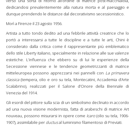
verso una sorta di ritorno all’ordine di matrice post-macchiaiola,
dedicandosi prevalentemente alla natura morta e al paesaggio e
dunque prendendo le distanze dal decorativismo secessionistico.
Morì a Firenze il 23 agosto 1956.
Artista a tutto tondo dedito ad una febbrile attività creatrice che lo
portò a interessarsi
a tutte le discipline e a tutte le arti,
Chini è
considerato dalla critica come il rappresentante più emblematico
dello stile Liberty italiano, specialmente in relazione alle sue valenze
estetiche. L’influenza che ebbero su di lui le esperienze della
Secessione viennese e le tendenze geometrizzanti di matrice
mitteleuropea possono apprezzarsi nei pannelli con
La primavera
classica
(tempera, olio e oro su tela, Montecatini, Accademia d’Arte
Scalabrino), realizzati per il Salone d’Onore della Biennale di
Venezia del 1914.
Gli esordi del pittore sulla scia di un simbolismo declinato in accordo
ad una nuova visione modernista, fatta di arabeschi di matrice Art
nouveau, possono misurarsi in opere come
Icaro
(olio su tela, 1906-
1907), assimilabile per
ductus
al luminismo filamentoso di Previati.