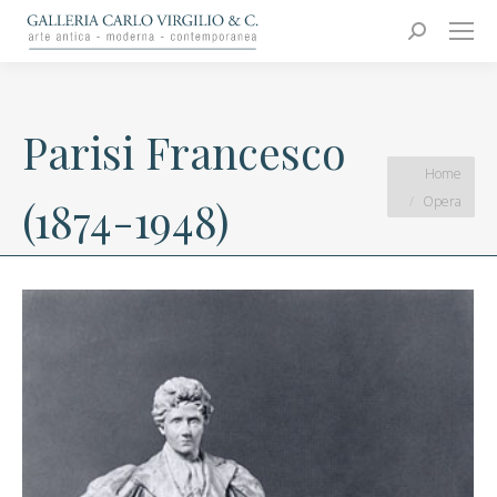
Carlo Virgilio & C.
Arte moderna e contemporanea
Search:
Parisi Francesco
You are here:
Home
Opera
(1874-1948)