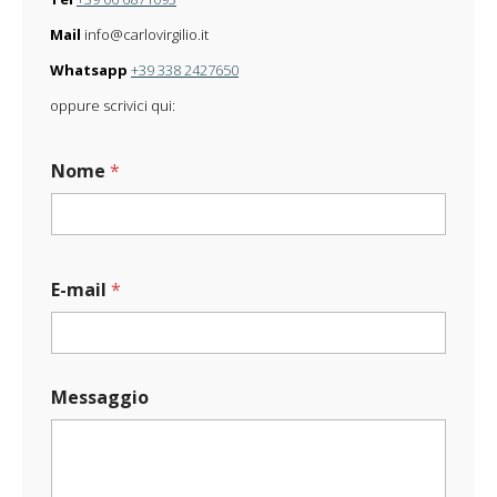
Mail
info@carlovirgilio.it
Whatsapp
+39 338 2427650
oppure scrivici qui:
Nome
*
E-mail
*
Messaggio