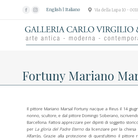
English
Italiano
Via della Lupa 10 • 00
Facebook
Instagram
page
page
opens
opens
in
in
new
new
window
window
Fortuny Mariano Mars
Il pittore Mariano Marsal Fortuny nacque a Reus il 14 giug
nonno, scultore, e dal pittore Domingo Soberano, iscrivendos
Barcellona. Fattosi apprezzare per dipinti di soggetto storic
per
La gloria del Padre Eterno
da licenziare per la chiesa 
Alfarràs. Grazie alla protezione di quest’ultimo il pittore