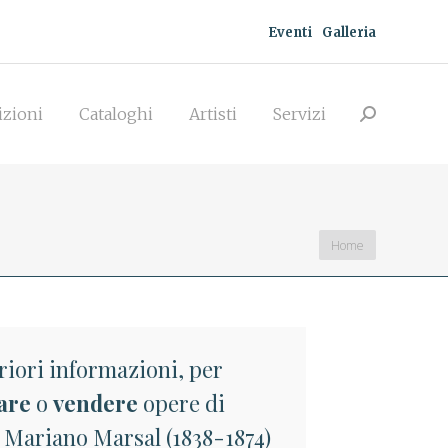
Eventi
Galleria
zioni
Cataloghi
Artisti
Servizi
Search:
izioni
Cataloghi
Artisti
Servizi
Search:
You are here:
Home
riori informazioni, per
are
o
vendere
opere di
 Mariano Marsal (1838-1874)