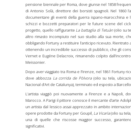
pensione biennale per Roma, dove giunse nel 1858 frequenta
di Antonio Solà, direttore dei borsisti spagnoli. Nel 1860 l’
documentare gli eventi della guerra ispano-marocchina e l
schizzi e bozzetti preparatori per le future scene del ciclo. 
progetto, quello raffigurante
La battaglia di Tetuàn
(olio su t
altro rimasto incompiuto nel suo studio alla sua morte, c
obbligando Fortuny a restituire l’anticipo ricevuto. Rientrato a
ottenendo un incredibile successo di pubblico, che gli conse
Vernet e Eugéne Delacroix, rimanendo colpito dall’incontro 
Meissonier.
Dopo aver viaggiato tra Roma e Firenze, nel 1861 Fortuny ric
dove abbozza
La corrida de Pòlvora
(olio su tela, ubicaz
Nacional d’Art de Catalunya), terminato ed esposto a Barcell
L’artista viaggiò poi nuovamente a Firenze e a Napoli, 
Marocco. A Parigi il pittore conosce il mercante d’arte Adol
un artista dal lessico assai apprezzato in ambito internazio
opere prodotte da Fortuny per Goupil,
La Vicarìa
(olio su tel
una di quelle che riscosse maggior successo, garantend
significativi.