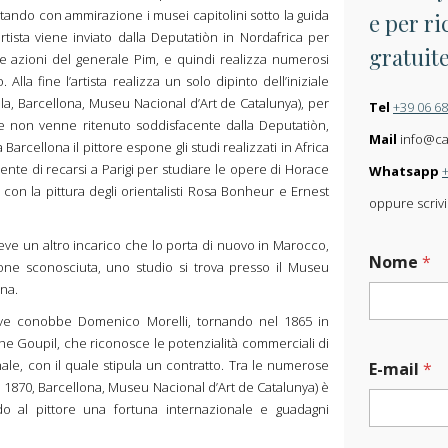
ndo con ammirazione i musei capitolini sotto la guida
e per ri
artista viene inviato dalla Deputatiòn in Nordafrica per
gratuit
e azioni del generale Pim, e quindi realizza numerosi
Alla fine l’artista realizza un solo dipinto dell’iniziale
ela, Barcellona, Museu Nacional d’Art de Catalunya), per
Tel
+39 06 6
he non venne ritenuto soddisfacente dalla Deputatiòn,
Mail
info@carl
 Barcellona il pittore espone gli studi realizzati in Africa
nte di recarsi a Parigi per studiare le opere di Horace
Whatsapp
con la pittura degli orientalisti Rosa Bonheur e Ernest
oppure scrivi
eve un altro incarico che lo porta di nuovo in Marocco,
*
Nome
*
M
ione sconosciuta, uno studio si trova presso il Museu
e
ona.
s
dove conobbe Domenico Morelli, tornando nel 1865 in
s
a
phe Goupil, che riconosce le potenzialità commerciali di
g
nale, con il quale stipula un contratto. Tra le numerose
E-mail
*
g
a, 1870, Barcellona, Museu Nacional d’Art de Catalunya) è
i
o al pittore una fortuna internazionale e guadagni
o
C