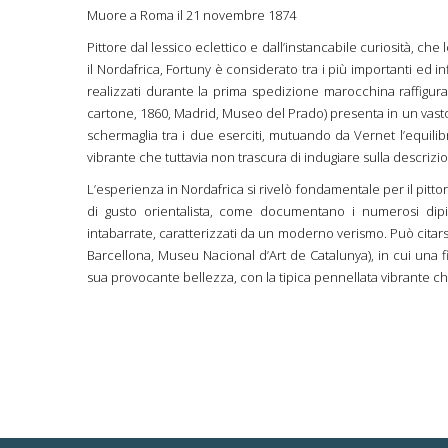
Muore a Roma il 21 novembre 1874
Pittore dal lessico eclettico e dall’instancabile curiosità, che 
il Nordafrica, Fortuny è considerato tra i più importanti ed in
realizzati durante la prima spedizione marocchina raffigu
cartone, 1860, Madrid, Museo del Prado) presenta in un vast
schermaglia tra i due eserciti, mutuando da Vernet l’equili
vibrante che tuttavia non trascura di indugiare sulla descrizio
L’esperienza in Nordafrica si rivelò fondamentale per il pitt
di gusto orientalista, come documentano i numerosi dipinti
intabarrate, caratterizzati da un moderno verismo. Può citarsi
Barcellona, Museu Nacional d’Art de Catalunya), in cui una f
sua provocante bellezza, con la tipica pennellata vibrante che