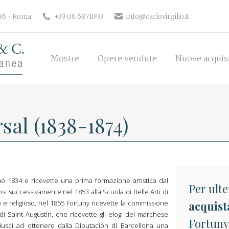
186 • Roma
+39 06 6871093
info@carlovirgilio.it
Mostre
Opere vendute
Nuove acquisi
Mostre
Opere vendute
Nuove acquis
al (1838-1874)
no 1834 e ricevette una prima formazione artistica dal
Per ulte
i successivamente nel 1853 alla Scuola di Belle Arti di
o e religioso, nel 1855 Fortuny ricevette la commissione
acquist
di Saint Augustìn, che ricevette gli elogi del marchese
Fortuny
 riuscì ad ottenere dalla Diputaciòn di Barcellona una