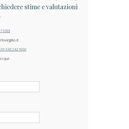
chiedere stime e valutazioni
e
871093
ovirgilio.it
+39 338 2427650
ci qui: