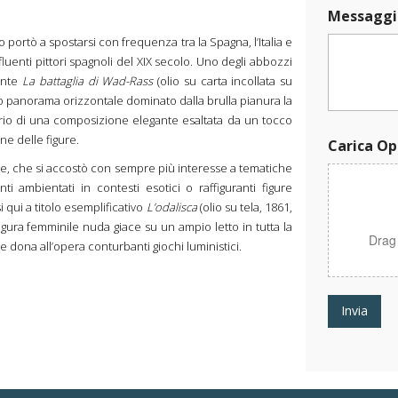
a
Messaggi
r
i
lo portò a spostarsi con frequenza tra la Spagna, l’Italia e
c
fluenti pittori spagnoli del XIX secolo. Uno degli abbozzi
a
rante
La battaglia di Wad-Rass
(olio su carta incollata su
o panorama orizzontale dominato dalla brulla pianura la
brio di una composizione elegante esaltata da un tocco
ne delle figure.
Carica Op
ore, che si accostò con sempre più interesse a tematiche
 ambientati in contesti esotici o raffiguranti figure
 qui a titolo esemplificativo
L’odalisca
(olio su tela, 1861,
igura femminile nuda giace su un ampio letto in tutta la
Drag
 dona all’opera conturbanti giochi luministici.
Invia