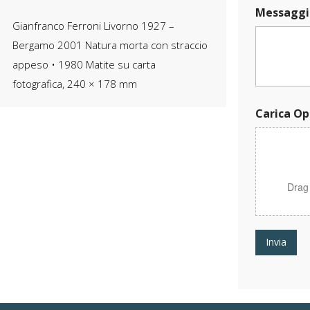
O
Messaggi
p
Gianfranco Ferroni Livorno 1927 –
e
r
Bergamo 2001 Natura morta con straccio
a
appeso • 1980 Matite su carta
M
e
fotografica, 240 × 178 mm
s
s
Carica Op
a
g
g
i
o
C
Drag
a
r
i
c
Invia
a