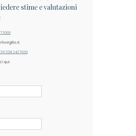
iedere stime e valutazioni
e
871093
ovirgilio.it
+39 338 2427650
ci qui: