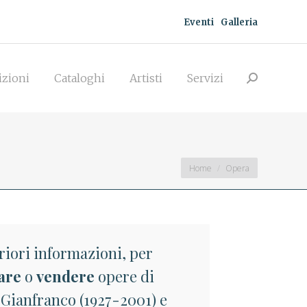
Eventi
Galleria
zioni
Cataloghi
Artisti
Servizi
Search:
izioni
Cataloghi
Artisti
Servizi
Search:
You are here:
Home
Opera
riori informazioni, per
are
o
vendere
opere di
 Gianfranco (1927-2001) e