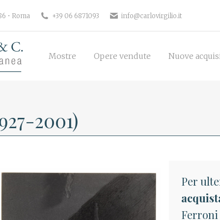
186 • Roma
+39 06 6871093
info@carlovirgilio.it
Mostre
Opere vendute
Nuove acquisi
Mostre
Opere vendute
Nuove acquis
927-2001)
Per ulte
acquist
Ferroni