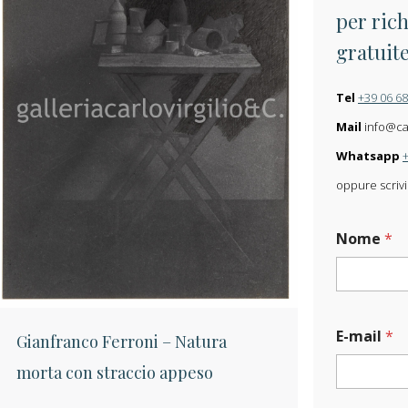
per rich
gratuit
Tel
+39 06 6
Mail
info@carl
Whatsapp
oppure scrivi
Nome
*
E-mail
*
Gianfranco Ferroni – Natura
morta con straccio appeso