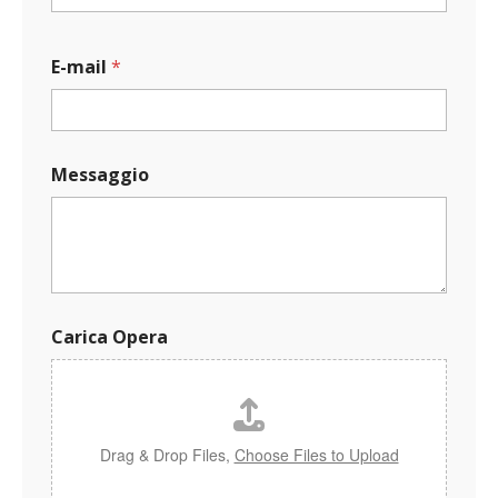
c
a
*
E-mail
*
C
a
r
i
c
Messaggio
a
Carica Opera
Drag & Drop Files,
Choose Files to Upload