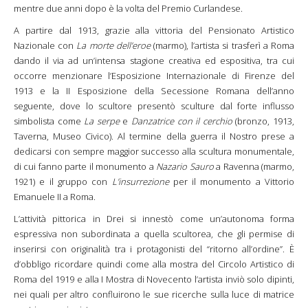
mentre due anni dopo è la volta del Premio Curlandese.
A partire dal 1913, grazie alla vittoria del Pensionato Artistico
Nazionale con
La morte dell’eroe
(marmo), l’artista si trasferì a Roma
dando il via ad un’intensa stagione creativa ed espositiva, tra cui
occorre menzionare l’Esposizione Internazionale di Firenze del
1913 e la II Esposizione della Secessione Romana dell’anno
seguente, dove lo scultore presentò sculture dal forte influsso
simbolista come
La serpe
e
Danzatrice con il cerchio
(bronzo, 1913,
Taverna, Museo Civico). Al termine della guerra il Nostro prese a
dedicarsi con sempre maggior successo alla scultura monumentale,
di cui fanno parte il monumento a
Nazario Sauro
a Ravenna (marmo,
1921) e il gruppo con
L’insurrezione
per il monumento a Vittorio
Emanuele II a Roma.
L’attività pittorica in Drei si innestò come un’autonoma forma
espressiva non subordinata a quella scultorea, che gli permise di
inserirsi con originalità tra i protagonisti del “ritorno all’ordine”. È
d’obbligo ricordare quindi come alla mostra del Circolo Artistico di
Roma del 1919 e alla I Mostra di Novecento l’artista inviò solo dipinti,
nei quali per altro confluirono le sue ricerche sulla luce di matrice