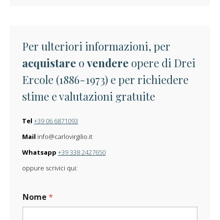
Per ulteriori informazioni, per
acquistare
o
vendere
opere di Drei
Ercole (1886-1973) e per richiedere
stime e valutazioni gratuite
Tel
+39 06 6871093
Mail
info@carlovirgilio.it
Whatsapp
+39 338 2427650
oppure scrivici qui:
C
Nome
*
a
r
i