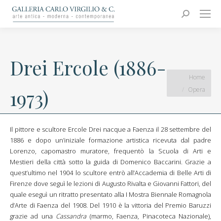
Carlo Virgilio & C.
Arte moderna e contemporanea
Search:
Drei Ercole (1886-
You are here:
Home
Opera
1973)
Il pittore e scultore Ercole Drei nacque a Faenza il 28 settembre del
1886 e dopo un’iniziale formazione artistica ricevuta dal padre
Lorenzo, capomastro muratore, frequentò la Scuola di Arti e
Mestieri della città sotto la guida di Domenico Baccarini. Grazie a
quest’ultimo nel 1904 lo scultore entrò all’Accademia di Belle Arti di
Firenze dove seguì le lezioni di Augusto Rivalta e Giovanni Fattori, del
quale eseguì un ritratto presentato alla I Mostra Biennale Romagnola
d’Arte di Faenza del 1908. Del 1910 è la vittoria del Premio Baruzzi
grazie ad una
Cassandra
(marmo, Faenza, Pinacoteca Nazionale),