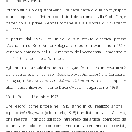
post-impressionista.
Intorno all’inizio degli anni venti Drei fece parte di quel folto gruppo
di artisti operanti all’interno degli studi della romana villa Stohl-Fen, e
partecipò alle prime Biennali romane e alla I Mostra di Novecento
del 1926.
A partire dal 1927 Drei iniziò la sua attività didattica presso
l’Accademia di Belle Arti di Bologna, che porterà avanti fino al 1957,
venendo nominato nel 1937 membro dell’Accademia Clementina e
nel 1940 accademico di San Luca.
Agli anni Trenta risale il periodo di maggior fortuna e d’intensa attività
dello scultore, che realizzò il
Sepolcro ai caduti fascisti
alla Certosa di
Bologna, il
Monumento ad Alfredo Oriani
presso Colle Oppio e
alcuni bassorilievi per il ponte Duca d’Aosta, inaugurato nel 1939.
Morì a Roma il 1° ottobre 1973.
Drei esordì come pittore nel 1915, anno in cui realizzò anche il
dipinto
Villa Borghese
(olio su tela, 1915) transitato presso la Galleria,
che registra l’indirizzo stilistico intrapreso dall’artista, composto da
pennellate rapide e colori complementari sapientemente accostati,