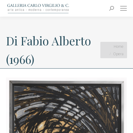
Carlo Virgilio & C.
Arte moderna e contemporanea
Search:
Di Fabio Alberto
You are here:
Home
Opera
(1966)