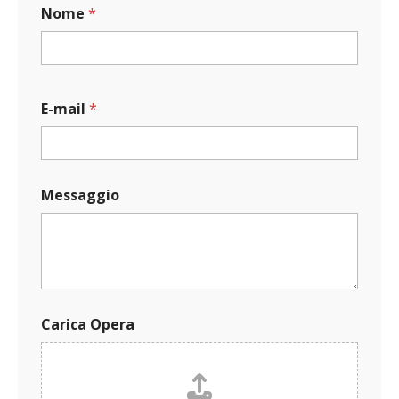
Nome
*
E-mail
*
O
Messaggio
p
e
r
a
E
-
m
a
Carica Opera
i
l
N
o