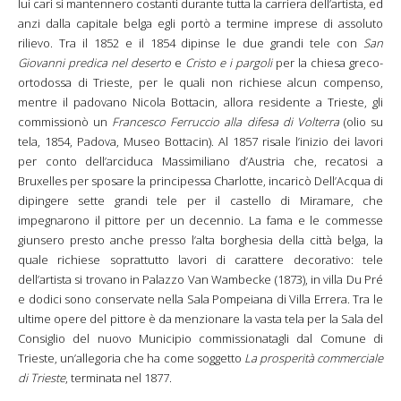
lui cari si mantennero costanti durante tutta la carriera dell’artista, ed
anzi dalla capitale belga egli portò a termine imprese di assoluto
rilievo. Tra il 1852 e il 1854 dipinse le due grandi tele con
San
Giovanni predica nel deserto
e
Cristo e i pargoli
per la chiesa greco-
ortodossa di Trieste, per le quali non richiese alcun compenso,
mentre il padovano Nicola Bottacin, allora residente a Trieste, gli
commissionò un
Francesco Ferruccio alla difesa di Volterra
(olio su
tela, 1854, Padova, Museo Bottacin). Al 1857 risale l’inizio dei lavori
per conto dell’arciduca Massimiliano d’Austria che, recatosi a
Bruxelles per sposare la principessa Charlotte, incaricò Dell’Acqua di
dipingere sette grandi tele per il castello di Miramare, che
impegnarono il pittore per un decennio. La fama e le commesse
giunsero presto anche presso l’alta borghesia della città belga, la
quale richiese soprattutto lavori di carattere decorativo: tele
dell’artista si trovano in Palazzo Van Wambecke (1873), in villa Du Pré
e dodici sono conservate nella Sala Pompeiana di Villa Errera. Tra le
ultime opere del pittore è da menzionare la vasta tela per la Sala del
Consiglio del nuovo Municipio commissionatagli dal Comune di
Trieste, un’allegoria che ha come soggetto
La prosperità commerciale
di Trieste
, terminata nel 1877.