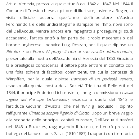
Arti di Venezia, presso la quale studiò dal 1842 al 1847. Nel 1844 il
Comune di Trieste chiese al pittore di illustrare, insieme a Regier, la
visita ufficiale occorsa quell’anno dell’imperatore d’Austria
Ferdinando I, e delle undici litografie stampate nel 1845, nove sono
del Dell’Acqua. Mentre ancora era impegnato a proseguire gli studi
accademici, l’artista entrò a far parte del circolo mecenatizio del
barone ungherese Lodovico Luigi Reszan, per il quale dipinse un
Ritratto
e un
Enrico IV porge il cibo al suo cavallo addormentato
,
presentato alla mostra dell’Accademia di Venezia del 1850. Grazie a
tale prestigiosa conoscenza, il pittore poté entrare in contatto con
una folta schiera di facoltosi committenti, tra cui la contessa di
Wimpffen, per la quale dipinse
L’arresto di un podestà veneto
,
esposto alla quinta mostra della Società Triestina di Belle Arti del
1844; il principe Federico Lichtenstein, che gli commissionò
I cavalli
inglesi del Principe Lichtenstein
, esposto a quella del 1846; e
l’arciduca Giovanni d’Austria, che nel 1847 gli acquistò il dipinto
raffigurante
Cimabue scopre il genio di Giotto
. Dopo un breve viaggio
alla scoperta delle principali capitali europee, Dell’Acqua si trasferì
nel 1848 a Bruxelles, raggiungendo il fratello, ed entrò presso la
bottega del famoso Louis Gallait (1810-1887). I rapporti con i territori a