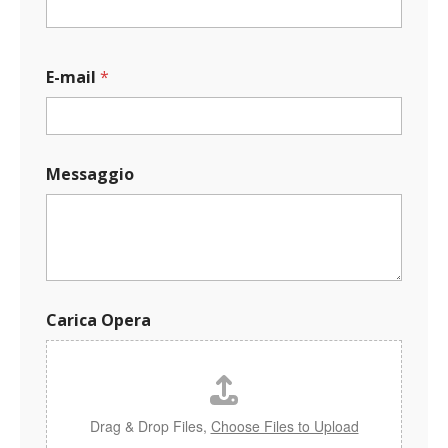
E-mail
*
Messaggio
O
Carica Opera
p
e
r
a
E
-
Drag & Drop Files,
Choose Files to Upload
m