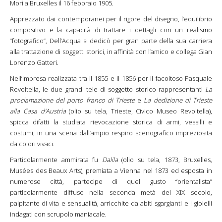
Morì a Bruxelles il 16 febbraio 1905.
Apprezzato dai contemporanei per il rigore del disegno, l’equilibrio
compositivo e la capacità di trattare i dettagli con un realismo
“fotografico”, Dell’Acqua si dedicò per gran parte della sua carriera
alla trattazione di soggetti storici, in affinità con l’amico e collega Gian
Lorenzo Gatteri.
Nell’impresa realizzata tra il 1855 e il 1856 per il facoltoso Pasquale
Revoltella, le due grandi tele di soggetto storico rappresentanti
La
proclamazione del porto franco di Trieste
e
La dedizione di
Trieste
alla Casa d’Austria
(olio su tela, Trieste, Civico Museo Revoltella),
spicca difatti la studiata rievocazione storica di armi, vessilli e
costumi, in una scena dall’ampio respiro scenografico impreziosita
da colori vivaci.
Particolarmente ammirata fu
Dalila
(olio su tela, 1873, Bruxelles,
Musées des Beaux Arts), premiata a Vienna nel 1873 ed esposta in
numerose città, partecipe di quel gusto “orientalista”
particolarmente diffuso nella seconda metà del XIX secolo,
palpitante di vita e sensualità, arricchite da abiti sgargianti e i gioielli
indagati con scrupolo maniacale.