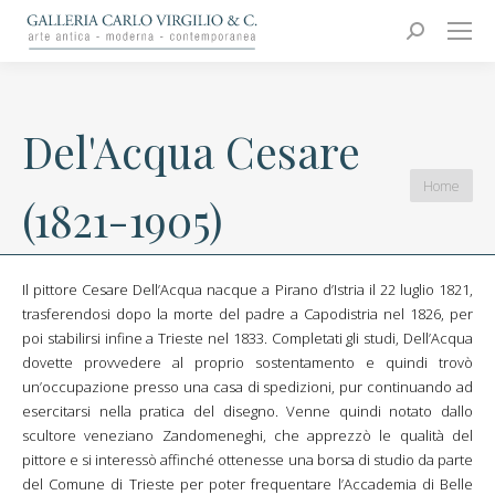
Carlo Virgilio & C.
Arte moderna e contemporanea
Search:
Del'Acqua Cesare
You are
Home
(1821-1905)
here:
Il pittore Cesare Dell’Acqua nacque a Pirano d’Istria il 22 luglio 1821,
trasferendosi dopo la morte del padre a Capodistria nel 1826, per
poi stabilirsi infine a Trieste nel 1833. Completati gli studi, Dell’Acqua
dovette provvedere al proprio sostentamento e quindi trovò
un’occupazione presso una casa di spedizioni, pur continuando ad
esercitarsi nella pratica del disegno. Venne quindi notato dallo
scultore veneziano Zandomeneghi, che apprezzò le qualità del
pittore e si interessò affinché ottenesse una borsa di studio da parte
del Comune di Trieste per poter frequentare l’Accademia di Belle