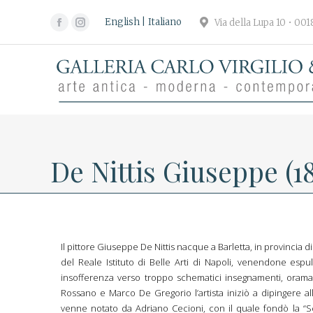
English
Italiano
Via della Lupa 10 • 00
Facebook
Instagram
page
page
opens
opens
in
in
new
new
window
window
De Nittis Giuseppe (1
Il pittore Giuseppe De Nittis nacque a Barletta, in provincia di
del Reale Istituto di Belle Arti di Napoli, venendone espu
insofferenza verso troppo schematici insegnamenti, oramai 
Rossano e Marco De Gregorio l’artista iniziò a dipingere all
venne notato da Adriano Cecioni, con il quale fondò la “S