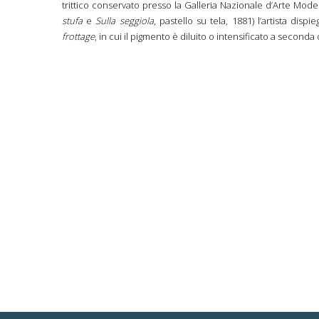
trittico conservato presso la Galleria Nazionale d’Arte Mod
stufa
e
Sulla seggiola
, pastello su tela, 1881) l’artista dispi
frottage
, in cui il pigmento è diluito o intensificato a seconda 