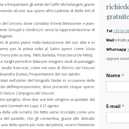
ese a frequentare gli artisti del Caffè Michelangelo grazie
richiede
nendo alcune sue opere all’Accademia di Belle Arti di
gratuit
nto del Cecioni, dove conobbe Ernest Meissonier e Jean-
te Groupil e s’indirizzò verso la rappresentazione di
Tel
+39 06 6
legante.
Mail
info@carl
lo di primo piano nella maturazione del suo stile e in
o anno per la prima volta al Salon opere come
Visita
Whatsapp
l treno
(olio su tela, 1869, Barletta, Pinacoteca De Nittis).
oppure scrivi
 lunghi periodi in Italia per eseguire studi di paesaggio
uo studio francese, come nel caso di
Ritorno dal Vesuvio
e Alexandre Dumas, frequentatore del suo salotto.
Nome
*
itati nell’
atelier
del fotografo Nadar in occasione della
ita dell’Impressionismo, dove presentò cinque opere:
n Italia
e
Campagna del Vesuvio
.
Salon parigino, dove due sue tele vengono acquistate dal
nt-Germain-en-Laye, il 21 agosto.
E-mail
*
a della
ville lumiére
, De Nittis viene ricordato come uno
 del pastello, che gli consentiva, grazie alle delicate
In una delle opere più note del pittore, ovvero l’immenso