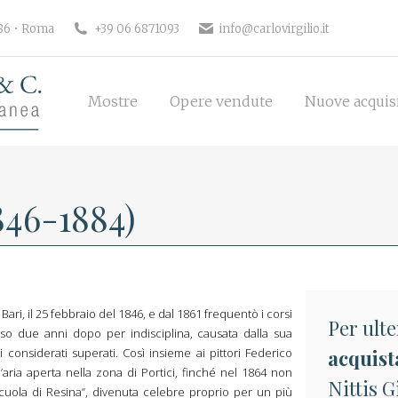
186 • Roma
+39 06 6871093
info@carlovirgilio.it
Mostre
Opere vendute
Nuove acquisi
Mostre
Opere vendute
Nuove acquis
846-1884)
 Bari, il 25 febbraio del 1846, e dal 1861 frequentò i corsi
Per ulte
lso due anni dopo per indisciplina, causata dalla sua
considerati superati. Così insieme ai pittori Federico
acquist
’aria aperta nella zona di Portici, finché nel 1864 non
Nittis G
cuola di Resina”, divenuta celebre proprio per un più