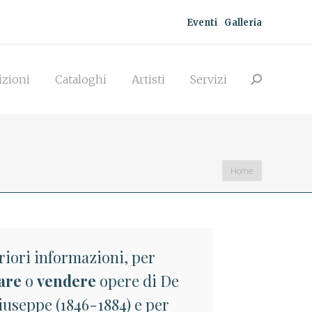
Eventi
Galleria
zioni
Cataloghi
Artisti
Servizi
Search:
izioni
Cataloghi
Artisti
Servizi
Search:
You are here:
Home
riori informazioni, per
are
o
vendere
opere di De
iuseppe (1846-1884) e per