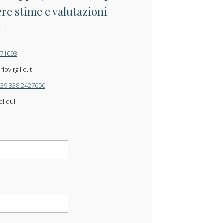
re stime e valutazioni
e
871093
ovirgilio.it
+39 338 2427650
ci qui: