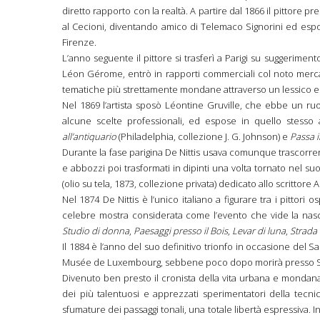
diretto rapporto con la realtà. A partire dal 1866 il pittore pr
al Cecioni, diventando amico di Telemaco Signorini ed espo
Firenze.
L’anno seguente il pittore si trasferì a Parigi su suggerime
Léon Gérome, entrò in rapporti commerciali col noto mercan
tematiche più strettamente mondane attraverso un lessico e
Nel 1869 l’artista sposò Léontine Gruville, che ebbe un ruo
alcune scelte professionali, ed espose in quello stess
all’antiquario
(Philadelphia, collezione J. G. Johnson) e
Passa i
Durante la fase parigina De Nittis usava comunque trascorrere
e abbozzi poi trasformati in dipinti una volta tornato nel s
(olio su tela, 1873, collezione privata) dedicato allo scrittor
Nel 1874 De Nittis è l’unico italiano a figurare tra i pittori osp
celebre mostra considerata come l’evento che vide la nasc
Studio di donna
,
Paesaggi presso il Bois
,
Levar di luna
,
Strada i
Il 1884 è l’anno del suo definitivo trionfo in occasione del 
Musée de Luxembourg, sebbene poco dopo morirà presso Sai
Divenuto ben presto il cronista della vita urbana e mondan
dei più talentuosi e apprezzati sperimentatori della tecnica
sfumature dei passaggi tonali, una totale libertà espressiva. 