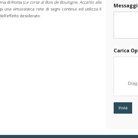
O
erna di Roma (
Le corse al Bois de Boulogne
,
Accanto alla
Messaggi
p
ega una virtuosistica rete di segni continui ed utilizza il
e
dell’effetto desiderato.
r
a
O
p
e
r
Carica Op
a
N
o
m
e
Drag
Invia