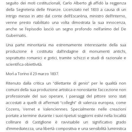
seguito dei moti costituzionali, Carlo Alberto gli affidò la reggenza
della Segreteria delle Finanze. Licenziato nel 1833 a causa di un
intrigo messo in atto dal conte dell’Escarèna, ministro dell’Interno,
venne presto riabilitato una volta dimostrata la sua innocenza,
anche se l’episodio lasciò un segno profondo nell’animo del De
Gubernatis.
Una parte minoritaria ma estremamente interessante della sua
produzione è costituita dall’indagine di monumenti antichi,
soprattutto romanici e gotici, tramite schizzi e studi di razionale e
scientifica obiettività.
Morì a Torino il 23 marzo 1837.
Ritenuto dalla critica un “dilettante di genio” per le qualità non
comuni della sua produzione artistica e nonostante l’accezione non
professionale del suo operare, i paesaggi del pittore sono stati
accostati a quelli di affermati “colleghi” di valenza europea, come
Cozens, Vernet e Valenciennes. Specialmente nelle creazioni
portate a termine durante i suoi ripetuti soggiorni estivi nella località
collinare di Castiglione è ravvisabile un significativo grado
d’immediatezza, una libertà compositiva e una sensibilità luministica