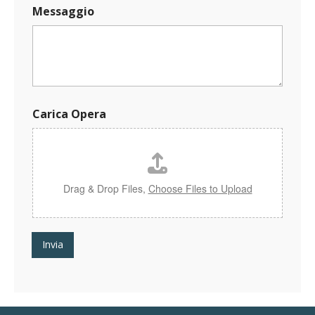
Messaggio
E
Carica Opera
-
m
a
i
l
O
Drag & Drop Files,
Choose Files to Upload
p
e
r
a
Invia
*