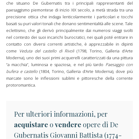
che situano De Gubernatis tra i principali rappresentanti del
paesaggismo piemontese di inizio XIX secolo, a metà strada tra una
precisione ottica che indaga lenticolarmente i particolari e tocchi
basati su puri valori tonali che donano sentimentalità alle scene. Tale
eclettismo, che gli derivò principalmente dai numerosi viaggi svolti
nel contesto dei suoi incarichi burocratici, nei quali poté entrare in
contatto con diversi correnti artistiche, è apprezzabile in dipinti
come
Veduta del castello di Rivoli
(1798, Torino, Galleria d’Arte
Moderna), uno dei suoi primi acquerelli caratterizzati da una pittura
“a macchia”, luminosa e spaziosa, e nel più tardo
Paesaggio con
bufera e castello
(1804, Torino, Galleria d’Arte Moderna), dove più
marcate sono le inflessioni sublimi e pittoresche della corrente
protoromantica.
Per ulteriori informazioni, per
acquistare
o
vendere
opere di De
Gubernatis Giovanni Battista (1774-