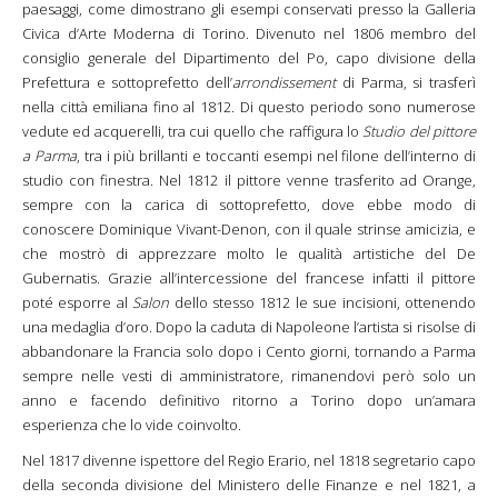
paesaggi, come dimostrano gli esempi conservati presso la Galleria
Civica d’Arte Moderna di Torino. Divenuto nel 1806 membro del
consiglio generale del Dipartimento del Po, capo divisione della
Prefettura e sottoprefetto dell’
arrondissement
di Parma, si trasferì
nella città emiliana fino al 1812. Di questo periodo sono numerose
vedute ed acquerelli, tra cui quello che raffigura lo
Studio del pittore
a Parma
, tra i più brillanti e toccanti esempi nel filone dell’interno di
studio con finestra. Nel 1812 il pittore venne trasferito ad Orange,
sempre con la carica di sottoprefetto, dove ebbe modo di
conoscere Dominique Vivant-Denon, con il quale strinse amicizia, e
che mostrò di apprezzare molto le qualità artistiche del De
Gubernatis. Grazie all’intercessione del francese infatti il pittore
poté esporre al
Salon
dello stesso 1812 le sue incisioni, ottenendo
una medaglia d’oro. Dopo la caduta di Napoleone l’artista si risolse di
abbandonare la Francia solo dopo i Cento giorni, tornando a Parma
sempre nelle vesti di amministratore, rimanendovi però solo un
anno e facendo definitivo ritorno a Torino dopo un’amara
esperienza che lo vide coinvolto.
Nel 1817 divenne ispettore del Regio Erario, nel 1818 segretario capo
della seconda divisione del Ministero delle Finanze e nel 1821, a