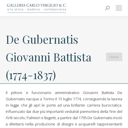
Carlo Virgilio & C.
Arte moderna e contemporanea
Search:
De Gubernatis
Giovanni Battista
You are
Home
here:
(1774-1837)
Il pittore e funzionario amministrativo Giovanni Battista De
Gubernatis nacque a Torino il 15 luglio 1774, conseguendo la laurea
in legge che gli aprì le porte ad una brillante carriera burocratica.
Influenzato dai due più importanti vedutisti piemontesi della fine del
XVIII secolo, Palmieri e Bagetti, a partire dal 1795 De Gubernatis iniziò
a dilettarsi nella produzione di disegni e acquarelli rappresentanti