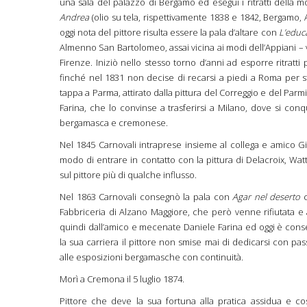
una sala del palazzo di Bergamo ed eseguì i ritratti della m
Andrea
(olio su tela, rispettivamente 1838 e 1842, Bergamo
oggi nota del pittore risulta essere la pala d’altare con
L’educ
Almenno San Bartolomeo, assai vicina ai modi dell’Appiani – v
Firenze. Iniziò nello stesso torno d’anni ad esporre ritratt
finché nel 1831 non decise di recarsi a piedi a Roma per stu
tappa a Parma, attirato dalla pittura del Correggio e del Parm
Farina, che lo convinse a trasferirsi a Milano, dove si con
bergamasca e cremonese.
Nel 1845 Carnovali intraprese insieme al collega e amico G
modo di entrare in contatto con la pittura di Delacroix, Wa
sul pittore più di qualche influsso.
Nel 1863 Carnovali consegnò la pala
con
Agar nel deserto
c
Fabbriceria di Alzano Maggiore, che però venne rifiutata e 
quindi dall’amico e mecenate Daniele Farina ed oggi è cons
la sua carriera il pittore non smise mai di dedicarsi con pas
alle esposizioni bergamasche con continuità.
Morì a Cremona il 5 luglio 1874.
Pittore che deve la sua fortuna alla pratica assidua e costan