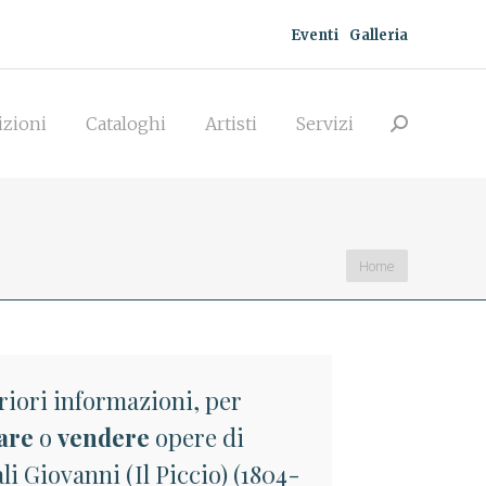
Eventi
Galleria
zioni
Cataloghi
Artisti
Servizi
Search:
izioni
Cataloghi
Artisti
Servizi
Search:
You are here:
Home
riori informazioni, per
are
o
vendere
opere di
i Giovanni (Il Piccio) (1804-