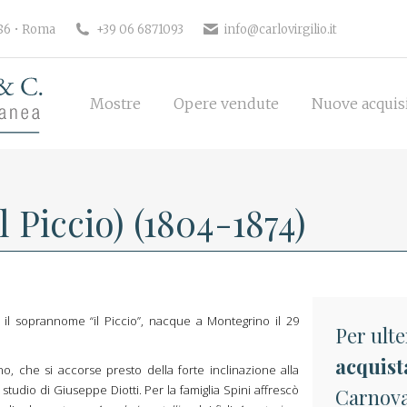
186 • Roma
+39 06 6871093
info@carlovirgilio.it
Mostre
Opere vendute
Nuove acquisi
Mostre
Opere vendute
Nuove acquis
 Piccio) (1804-1874)
n il soprannome “il Piccio”, nacque a Montegrino il 29
Per ulte
acquist
o, che si accorse presto della forte inclinazione alla
 studio di Giuseppe Diotti. Per la famiglia Spini affrescò
Carnoval