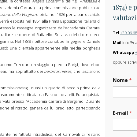
oglie, la contessa
Angela Locatelli
e dei figli
Anastasia
e
1874) e 
, Accademia Carrara). La prima commissione pubblica ad
azione della Vergine
dipinta nel 1826 per la parrocchiale
valutazi
errà esposta nel 1861 alla Prima Esposizione Italiana di
i presso le rassegne organizzate dall’Accademia Carrara,
Tel
+39 06 6
diare le opere di Raffaello. Sulla via del ritorno fece
igianino. Nel 1838 il pittore conobbe l’ingegnere Daniele
Mail
info@carl
quistò una clientela appartenente alla media borghesia
Whatsapp
oppure scrivi
iacomo Trecourt un viaggio a piedi a Parigi, dove ebbe
tteau ma soprattutto dei
barbizonniéres
, che lasciarono
O
Nome
*
p
e
ommissionatagli quasi un quarto di secolo prima dalla
r
aspramente criticata da Pasino Locatelli. Fu acquistata
a
ervata presso l’Accademia Carrara di Bergamo. Durante
*
sione al ritratto, genere da lui prediletto, partecipando
M
E-mail
*
e
s
s
a
te nell’attività ritrattistica, del Carnovali ci restano