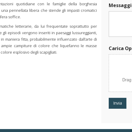
g
ntazioni quotidiane con le famiglie della borghesia
Messaggi
g
 una pennellata libera che stende gli impasti cromatici
i
era soffice.
o
matiche letterarie, da lui frequentate soprattutto per
 gli episodi vengono inseriti in paesaggi lussureggianti,
n maniera fitta, probabilmente influenzato dall’arte di
 di ampie campiture di colore che liquefanno le masse
Carica Op
colore esplosivo degli scapigliati.
Drag
Invia