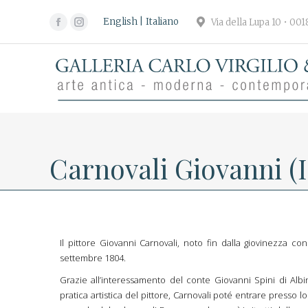
English
Italiano
Via della Lupa 10 • 00
Facebook
Instagram
page
page
opens
opens
in
in
new
new
window
window
Carnovali Giovanni (Il
Il pittore Giovanni Carnovali, noto fin dalla giovinezza co
settembre 1804.
Grazie all’interessamento del conte Giovanni Spini di Albin
pratica artistica del pittore, Carnovali poté entrare presso lo