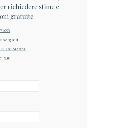
per richiedere stime e
oni gratuite
871093
ovirgilio.it
+39 338 2427650
ci qui: