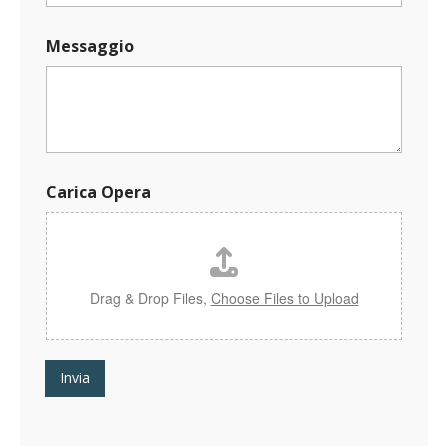
C
Messaggio
a
r
i
c
a
N
o
m
Carica Opera
e
O
p
e
r
a
Drag & Drop Files,
Choose Files to Upload
Invia