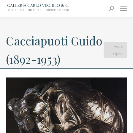
Carlo Virgilio & C.
Arte moderna e contemporanea
Search:
Cacciapuoti Guido
You are here:
Home
Opera
(1892-1953)