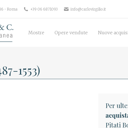
186 • Roma
+39 06 6871093
info@carlovirgilio.it
Mostre
Opere vendute
Nuove acquisi
Mostre
Opere vendute
Nuove acquis
487-1553)
Per ulte
acquist
Pitati B