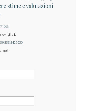
re stime e valutazioni
e
871093
ovirgilio.it
+39 338 2427650
ci qui: