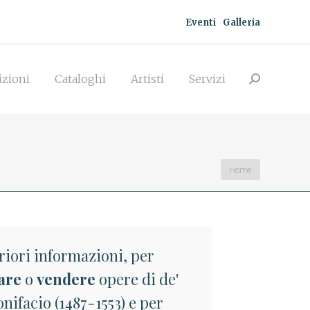
Eventi
Galleria
zioni
Cataloghi
Artisti
Servizi
Search:
izioni
Cataloghi
Artisti
Servizi
Search:
You are here:
Home
riori informazioni, per
are
o
vendere
opere di de'
onifacio (1487-1553) e per