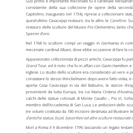
Suo primo e importante mecenate fu il cardinale Alessand
consistente della sua collezione (le opere della second
Capitolino, inaugurato nel 1734), riprese a collezionare statu
quest’ultimo Cavaceppi restaurò, tra le altre, le
Canefore
. Su
restauro delle sculture del Museo Pio-Clementino, tanto che 
Speron d’oro.
Nel 1768 lo scultore compì un viaggio in Germania in comp
mecenate cardinal Albani, dove ebbe occasione di fare la co
Appassionato collezionista di pezzi antichi, Cavaceppi fu par
Grand
Tour, ed è noto che fu in affari con Gavin Hamilton e Th
inglese. Lo studio dello scultore era considerato un vero e 
constatare lo stesso Winckelmann dopo avervi fatto visita; e
aperta Casa Cavaceppi in via del Babuino, le stanze d’esp
provenienti da tutta Europa, tra cui Maria Cristina d’Aust
calchi delle statue colossali di Monte Cavallo -, Pio VI, Sofi
membro dell’Accademia di San Luca. Le ambizioni dello scu
tre volumi costituita da 180 incisioni destinata ad illustrare l
d’antiche statue, busti, bassirilievi ed altre sculture restaur
Morì a Roma il 9 dicembre 1799, lasciando un legato testam