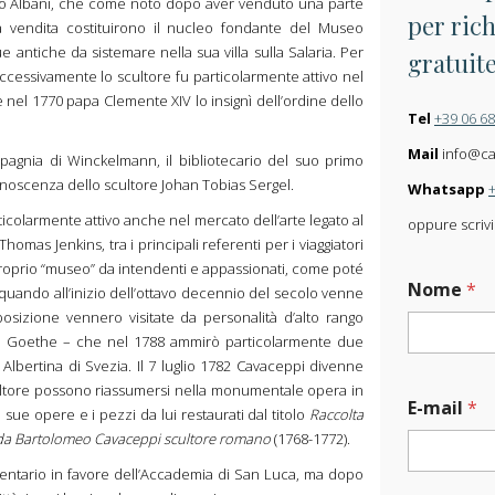
ro Albani, che come noto dopo aver venduto una parte
per rich
a vendita costituirono il nucleo fondante del Museo
e antiche da sistemare nella sua villa sulla Salaria. Per
gratuit
ccessivamente lo scultore fu particolarmente attivo nel
nel 1770 papa Clemente XIV lo insignì dell’ordine dello
Tel
+39 06 6
Mail
info@carl
agnia di Winckelmann, il bibliotecario del suo primo
noscenza dello scultore Johan Tobias Sergel.
Whatsapp
ticolarmente attivo anche nel mercato dell’arte legato al
oppure scrivi
omas Jenkins, tra i principali referenti per i viaggiatori
proprio “museo” da intendenti e appassionati, come poté
Nome
*
 quando all’inizio dell’ottavo decennio del secolo venne
osizione vennero visitate da personalità d’alto rango
ria, Goethe – che nel 1788 ammirò particolarmente due
a Albertina di Svezia. Il 7 luglio 1782 Cavaceppi divenne
ltore possono riassumersi nella monumentale opera in
E-mail
*
e sue opere e i pezzi da lui restaurati dal titolo
Raccolta
ate da Bartolomeo Cavaceppi scultore romano
(1768-1772).
entario in favore dell’Accademia di San Luca, ma dopo