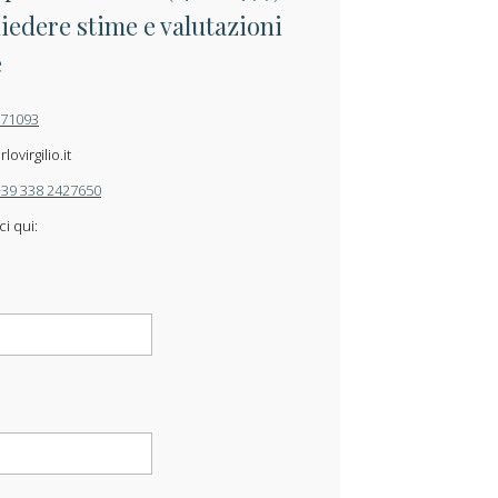
iedere stime e valutazioni
e
871093
ovirgilio.it
+39 338 2427650
ci qui: