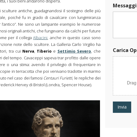
*
ttà, i suoi beni andarono dispersi.
Messaggi
M
i sculture antiche, guadagnandosi il sostegno delle più
e
le, poiché fu in grado di cavalcare con lungimiranza
s
s
 per l’antico”. Ne sono un lampante esempio le numerose
a
osi originali antichi, che fungevano da calchi per future
g
ome per il collega
Albacini
, anche in questo caso sono
g
ione note dello scultore. La Galleria Carlo Virgilio ha
i
Carica Op
tori, tra cui
Nerva
,
Tiberio
e
Settimio Severo
, che
o
ori del tempo. Cavaceppi sapeva trar profitto dalle opere
*
ere o una stima: avendo il privilegio di frequentare in
le copie in terracotta che poi venivano tradotte in marmo
duto nel caso dei famosi
Centauri Furietti
, le repliche dei
Drag
rederick Hervey di Bristol (Londra, Spencer House).
Invia