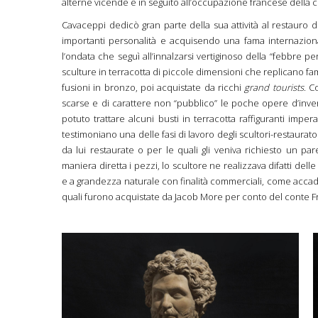
alterne vicende e in seguito all’occupazione francese della ci
Cavaceppi dedicò gran parte della sua attività al restauro d
importanti personalità e acquisendo una fama internaziona
l’ondata che seguì all’innalzarsi vertiginoso della “febbre
sculture in terracotta di piccole dimensioni che replicano fam
fusioni in bronzo, poi acquistate da ricchi
grand tourists
. C
scarse e di carattere non “pubblico” le poche opere d’invenz
potuto trattare alcuni busti in terracotta raffiguranti impera
testimoniano una delle fasi di lavoro degli scultori-restaurat
da lui restaurate o per le quali gli veniva richiesto un par
maniera diretta i pezzi, lo scultore ne realizzava difatti del
e a grandezza naturale con finalità commerciali, come acca
quali furono acquistate da Jacob More per conto del conte F