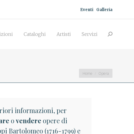
Eventi
Galleria
zioni
Cataloghi
Artisti
Servizi
Search:
izioni
Cataloghi
Artisti
Servizi
Search:
You are here:
Home
Opera
riori informazioni, per
are
o
vendere
opere di
pi Bartolomeo (1716-1799) e