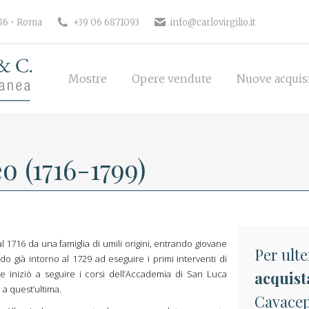
186 • Roma
+39 06 6871093
info@carlovirgilio.it
Mostre
Opere vendute
Nuove acquisi
Mostre
Opere vendute
Nuove acquis
 (1716-1799)
716 da una famiglia di umili origini, entrando giovane
Per ulte
o già intorno al 1729 ad eseguire i primi interventi di
re iniziò a seguire i corsi dell’Accademia di San Luca
acquist
 a quest’ultima.
Cavacep