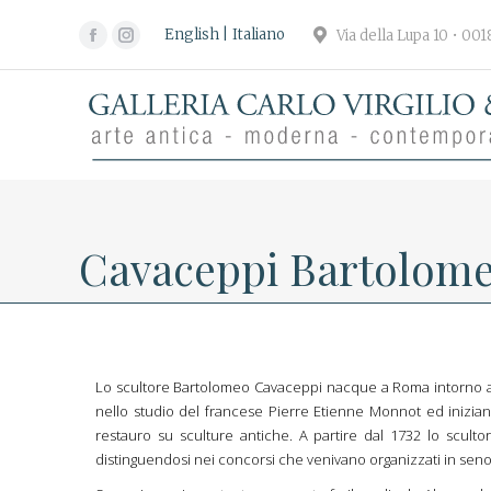
English
Italiano
Via della Lupa 10 • 00
Facebook
Instagram
page
page
opens
opens
in
in
new
new
window
window
Cavaceppi Bartolomeo
Lo scultore Bartolomeo Cavaceppi nacque a Roma intorno al 1
nello studio del francese Pierre Etienne Monnot ed iniziand
restauro su sculture antiche. A partire dal 1732 lo sculto
distinguendosi nei concorsi che venivano organizzati in seno