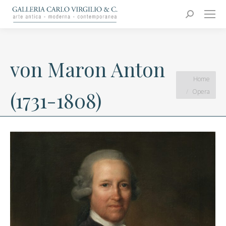
Carlo Virgilio & C.
Arte moderna e contemporanea
Search:
von Maron Anton
You are here:
Home
Opera
(1731-1808)