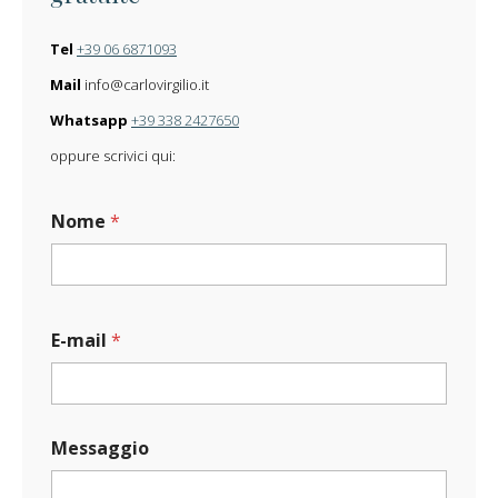
Tel
+39 06 6871093
Mail
info@carlovirgilio.it
Whatsapp
+39 338 2427650
oppure scrivici qui:
Nome
*
E-mail
*
N
Messaggio
o
m
e