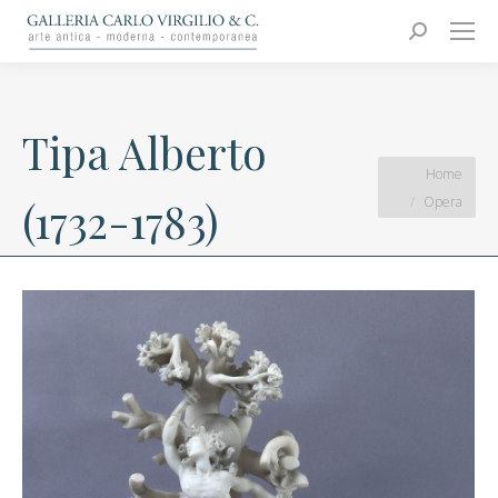
Carlo Virgilio & C.
Arte moderna e contemporanea
Search:
Tipa Alberto
You are here:
Home
Opera
(1732-1783)