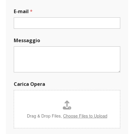
E
E-mail
*
-
m
a
i
l
Messaggio
C
a
r
i
c
a
E
-
Carica Opera
m
a
i
l
Drag & Drop Files,
Choose Files to Upload