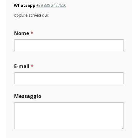
Whatsapp
+39 338 2427650
oppure scrivici qui:
Nome
*
E-mail
*
*
Messaggio
*
C
a
r
i
c
a