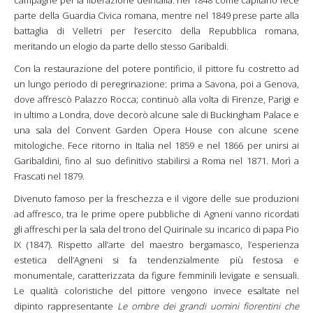
campagne per la liberazione dell’Italia: nel 1848 come capitano fece
parte della Guardia Civica romana, mentre nel 1849 prese parte alla
battaglia di Velletri per l’esercito della Repubblica romana,
meritando un elogio da parte dello stesso Garibaldi.
Con la restaurazione del potere pontificio, il pittore fu costretto ad
un lungo periodo di peregrinazione: prima a Savona, poi a Genova,
dove affrescò Palazzo Rocca; continuò alla volta di Firenze, Parigi e
in ultimo a Londra, dove decorò alcune sale di Buckingham Palace e
una sala del Convent Garden Opera House con alcune scene
mitologiche. Fece ritorno in Italia nel 1859 e nel 1866 per unirsi ai
Garibaldini, fino al suo definitivo stabilirsi a Roma nel 1871. Morì a
Frascati nel 1879.
Divenuto famoso per la freschezza e il vigore delle sue produzioni
ad affresco, tra le prime opere pubbliche di Agneni vanno ricordati
gli affreschi per la sala del trono del Quirinale su incarico di papa Pio
IX (1847). Rispetto all’arte del maestro bergamasco, l’esperienza
estetica dell’Agneni si fa tendenzialmente più festosa e
monumentale, caratterizzata da figure femminili levigate e sensuali.
Le qualità coloristiche del pittore vengono invece esaltate nel
dipinto rappresentante
Le ombre dei grandi uomini fiorentini che