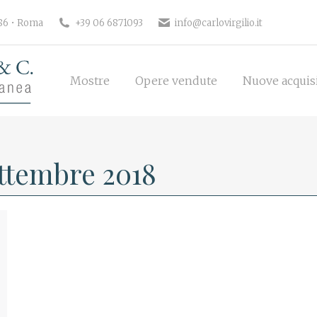
186 • Roma
+39 06 6871093
info@carlovirgilio.it
Mostre
Opere vendute
Nuove acquisi
Mostre
Opere vendute
Nuove acquis
ttembre 2018