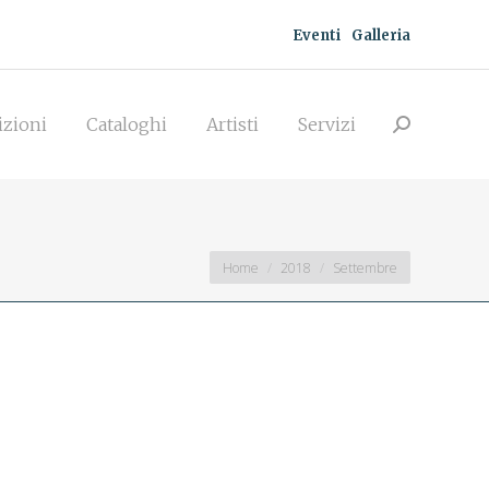
Eventi
Galleria
zioni
Cataloghi
Artisti
Servizi
Search:
izioni
Cataloghi
Artisti
Servizi
Search:
You are here:
Home
2018
Settembre