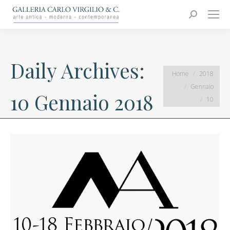
Carlo Virgilio & C.
Arte moderna e contemporanea
Search:
Daily Archives:
You are here:
Home
2018
Gennaio
10 Gennaio 2018
10