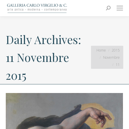
Carlo Virgilio & C.
Arte moderna e contemporanea
Search:
Daily Archives:
You are here:
Home
2015
11 Novembre
Novembre
11
2015