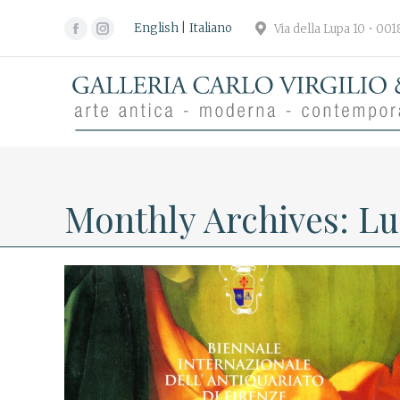
English
Italiano
Via della Lupa 10 • 00
Facebook
Instagram
page
page
opens
opens
in
in
new
new
window
window
Monthly Archives:
Lu