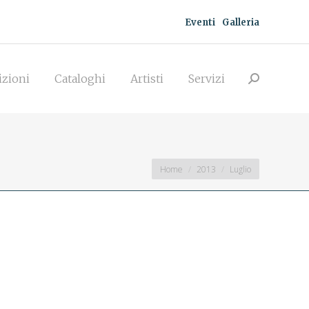
Eventi
Galleria
zioni
Cataloghi
Artisti
Servizi
Search:
izioni
Cataloghi
Artisti
Servizi
Search:
You are here:
Home
2013
Luglio