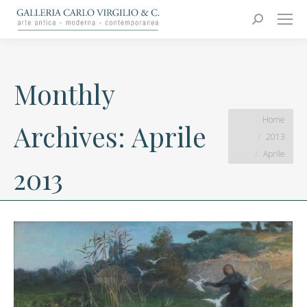
Carlo Virgilio & C.
Arte moderna e contemporanea
Search:
Monthly
You are here:
Home
Archives:
Aprile
2013
Aprile
2013