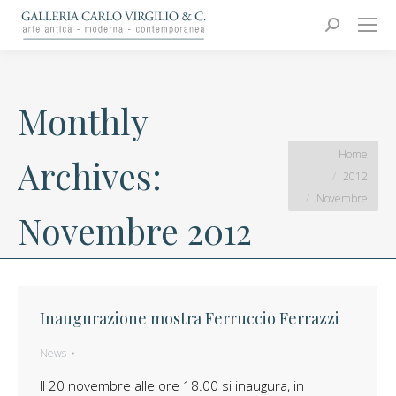
Carlo Virgilio & C.
Arte moderna e contemporanea
Search:
Monthly
You are here:
Home
Archives:
2012
Novembre
Novembre 2012
Inaugurazione mostra Ferruccio Ferrazzi
News
Il 20 novembre alle ore 18.00 si inaugura, in